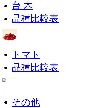
台 木
品種比較表
トマト
品種比較表
その他