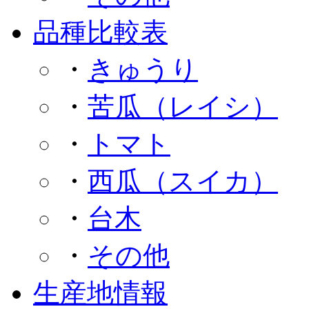
品種比較表
・
きゅうり
・
苦瓜（レイシ）
・
トマト
・
西瓜（スイカ）
・
台木
・
その他
生産地情報