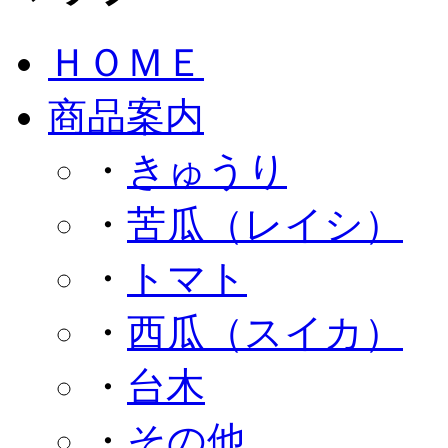
ＨＯＭＥ
商品案内
・
きゅうり
・
苦瓜（レイシ）
・
トマト
・
西瓜（スイカ）
・
台木
・
その他