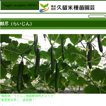
Toggle navigation
MENU
頼尽（らいじん）
"褐斑病・うどんこ病超耐病性きゅうり”
"果実肥大早く、多収穫！”