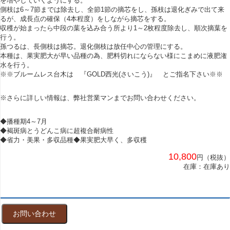
を増やしていくようにする。
側枝は6～7節までは除去し、全節1節の摘芯をし、孫枝は退化ぎみで出て来
るが、成長点の確保（4本程度）をしながら摘芯をする。
収穫が始まったら中段の葉を込み合う所より1～2枚程度除去し、順次摘葉を
行う。
孫つるは、長側枝は摘芯。退化側枝は放任中心の管理にする。
本種は、果実肥大が早い品種の為、肥料切れにならない様にこまめに液肥潅
水を行う。
※※ブルームレス台木は 『GOLD西光(さいこう)』 とご指名下さい※※
※さらに詳しい情報は、弊社営業マンまでお問い合わせください。
◆播種期4～7月
◆褐斑病とうどんこ病に超複合耐病性
◆省力・美果・多収品種◆果実肥大早く、多収穫
10,800
円（税抜）
在庫：在庫あり