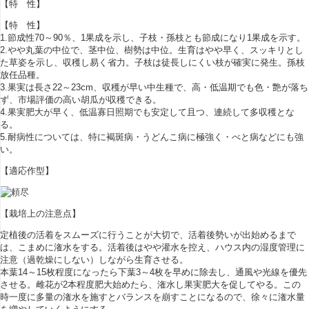
【特 性】
【特 性】
1.節成性70～90％、1果成を示し、子枝・孫枝とも節成になり1果成を示す。
2.やや丸葉の中位で、茎中位、樹勢は中位。生育はやや早く、スッキリとし
た草姿を示し、収穫し易く省力。子枝は徒長しにくい枝が確実に発生。孫枝
放任品種。
3.果実は長さ22～23cm、収穫が早い中生種で、高・低温期でも色・艶が落ち
ず、市場評価の高い胡瓜が収穫できる。
4.果実肥大が早く、低温寡日照期でも安定して且つ、連続して多収穫とな
る。
5.耐病性については、特に褐斑病・うどんこ病に極強く・べと病などにも強
い。
【適応作型】
【栽培上の注意点】
定植後の活着をスムーズに行うことが大切で、活着後勢いが出始めるまで
は、こまめに潅水をする。活着後はやや灌水を控え、ハウス内の湿度管理に
注意（過乾燥にしない）しながら生育させる。
本葉14～15枚程度になったら下葉3～4枚を早めに除去し、通風や光線を優先
させる。雌花が2本程度肥大始めたら、潅水し果実肥大を促してやる。この
時一度に多量の潅水を施すとバランスを崩すことになるので、徐々に潅水量